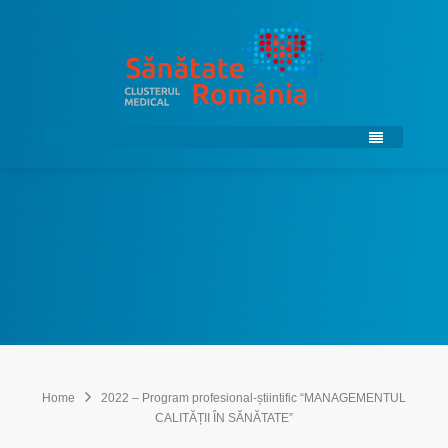
Home
2022 – Program profesional-știintific “MANAGEMENTUL
CALITĂȚII ÎN SĂNĂTATE”