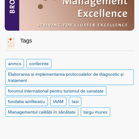
Tags
anmcs
conferinte
Elaborarea și implementarea protocoalelor de diagnostic și
tratament
forumul international pentru turismul de sanatate
fundatia amfiteatru
IAAM
Iasi
Managementul calității în sănătate
targu mures