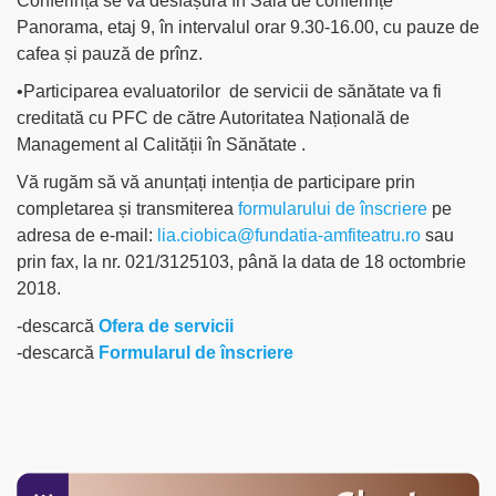
Conferința se va desfașura în Sala de conferințe
Panorama, etaj 9, în intervalul orar 9.30-16.00, cu pauze de
cafea și pauză de prînz.
•Participarea evaluatorilor de servicii de sănătate va fi
creditată cu PFC de către Autoritatea Națională de
Management al Calității în Sănătate .
Vă rugăm să vă anunțați intenția de participare prin
completarea și transmiterea
formularului de înscriere
pe
adresa de e-mail:
lia.ciobica@fundatia-amfiteatru.ro
sau
prin fax, la nr. 021/3125103, până la data de 18 octombrie
2018.
-descarcă
Ofera de servicii
-descarcă
Formularul de înscriere