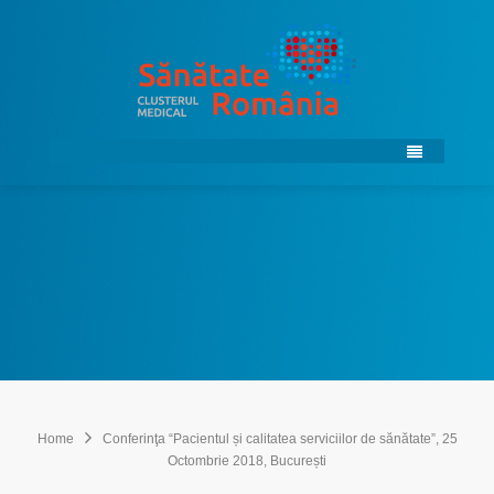
Home
Conferinţa “Pacientul și calitatea serviciilor de sănătate”, 25
Octombrie 2018, București