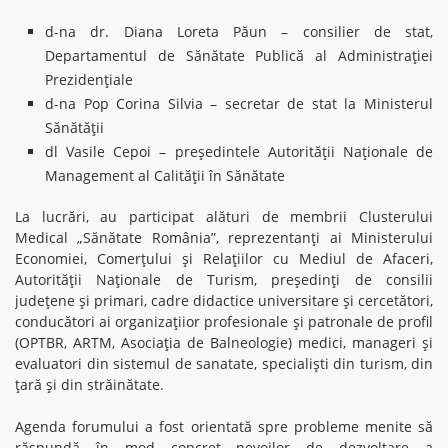
d-na dr. Diana Loreta Păun – consilier de stat,
Departamentul de Sănătate Publică al Administrației
Prezidențiale
d-na Pop Corina Silvia – secretar de stat la Ministerul
Sănătății
dl Vasile Cepoi – președintele Autorității Naționale de
Management al Calității în Sănătate
La lucrări, au participat alături de membrii Clusterului
Medical „Sănătate România”, reprezentanți ai Ministerului
Economiei, Comerțului și Relațiilor cu Mediul de Afaceri,
Autorității Naționale de Turism, președinți de consilii
județene și primari, cadre didactice universitare și cercetători,
conducători ai organizațiior profesionale și patronale de profil
(OPTBR, ARTM, Asociația de Balneologie) medici, manageri și
evaluatori din sistemul de sanatate, specialiști din turism, din
țară și din străinătate.
Agenda forumului a fost orientată spre probleme menite să
răspundă în mod concret nevoilor de dezvoltare a