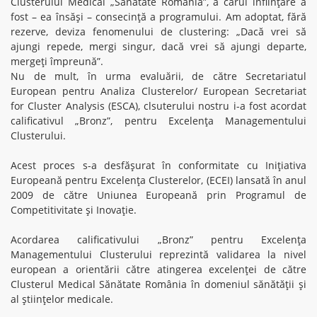
Clusterului Medical „Sănătate România”, a cărui înființare a
fost – ea însăși – consecință a programului. Am adoptat, fără
rezerve, deviza fenomenului de clustering: „Dacă vrei să
ajungi repede, mergi singur, dacă vrei să ajungi departe,
mergeți împreună”.
Nu de mult, în urma evaluării, de către Secretariatul
European pentru Analiza Clusterelor/ European Secretariat
for Cluster Analysis (ESCA), clsuterului nostru i-a fost acordat
calificativul „Bronz”, pentru Excelența Managementului
Clusterului.
Acest proces s-a desfășurat în conformitate cu Iniţiativa
Europeană pentru Excelenţa Clusterelor, (ECEI) lansată în anul
2009 de către Uniunea Europeană prin Programul de
Competitivitate și Inovație.
Acordarea calificativului „Bronz” pentru Excelența
Managementului Clusterului reprezintă validarea la nivel
european a orientării către atingerea excelenței de către
Clusterul Medical Sănătate România în domeniul sănătății și
al științelor medicale.