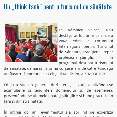
Un „think tank” pentru turismul de sănătate
La Râmnicu Valcea, s-au
desfășurat lucrările celei de-a
VIII-a ediții a Forumului
Internațional pentru Turismul
de Sănătate, tradițional reper
profesional-științific în
programul destinat turismului
de sănătate, demarat în urma cu șase ani de către Fundația
Amfiteatru, împreună cu Colegiul Medicilor, ARTM, OPTBR.
Ediția a VIII-a a generat dezbateri și soluții, analizându-se
acumulările și tendințele domeniului și, de asemenea,
prezentându-se ultimele noutăți științifice și bune practici din
țară și din străinătate.
În ultimii doi ani, evenimentul s-a sprijinit pe expertiza