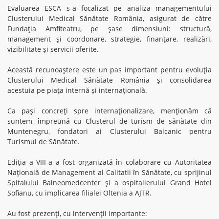
Evaluarea ESCA s-a focalizat pe analiza managementului
Clusterului Medical Sănătate România, asigurat de către
Fundația Amfiteatru, pe șase dimensiuni: structură,
management și coordonare, strategie, finanțare, realizări,
vizibilitate și servicii oferite.
Această recunoaștere este un pas important pentru evoluția
Clusterului Medical Sănătate România și consolidarea
acestuia pe piața internă și internațională.
Ca pași concreți spre internaționalizare, menționăm că
suntem, împreună cu Clusterul de turism de sănătate din
Muntenegru, fondatori ai Clusterului Balcanic pentru
Turismul de Sănătate.
Ediția a VIII-a a fost organizată în colaborare cu Autoritatea
Națională de Management al Calitatii în Sănătate, cu sprijinul
Spitalului Balneomedcenter și a ospitalierului Grand Hotel
Sofianu, cu implicarea filialei Oltenia a AJTR.
Au fost prezenți, cu intervenții importante: