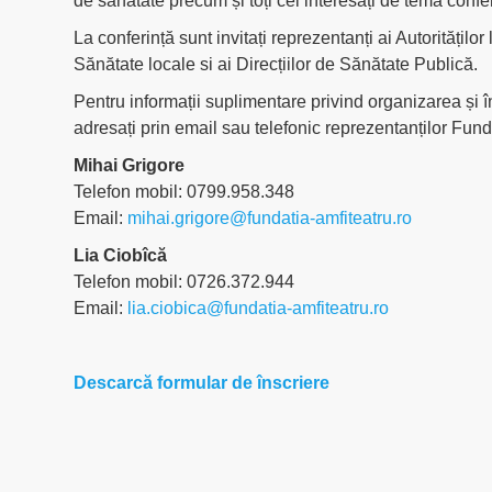
de sănătate precum și toți cei interesați de tema conferi
La conferință sunt invitați reprezentanți ai Autoritățilo
Sănătate locale si ai Direcțiilor de Sănătate Publică.
Pentru informații suplimentare privind organizarea și 
adresați prin email sau telefonic reprezentanților Fund
Mihai Grigore
Telefon mobil: 0799.958.348
Email:
mihai.grigore@fundatia-amfiteatru.ro
Lia Ciobîcă
Telefon mobil: 0726.372.944
Email:
lia.ciobica@fundatia-amfiteatru.ro
Descarcă formular de înscriere