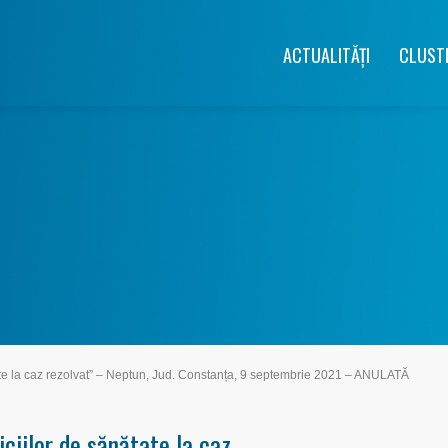
ACTUALITĂȚI
CLUST
tate la caz rezolvat” – Neptun, Jud. Constanța, 9 septembrie 2021 – ANULATĂ
iciilor de sănătate la caz