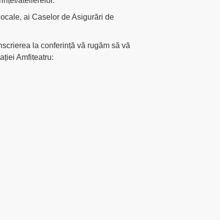
nței/atelierelor.
r locale, ai Caselor de Asigurări de
înscrierea la conferință vă rugăm să vă
ației Amfiteatru: