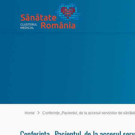
Home
Conferința „Pacientul, de la accesul serviciilor de sănă
Conferința „Pacientul, de la accesul serv