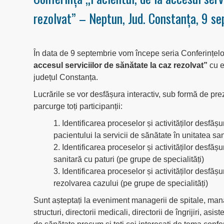
rezolvat” – Neptun, Jud. Constanța, 9 
În data de 9 septembrie vom începe seria Conferințel
accesul serviciilor de sănătate la caz rezolvat”
cu e
județul Constanța.
Lucrările se vor desfășura interactiv, sub formă de prez
parcurge toți participanții:
1. Identificarea proceselor și activităților desfă
pacientului la servicii de sănătate în unitatea san
2. Identificarea proceselor și activităților desfăș
sanitară cu paturi (pe grupe de specialități)
3. Identificarea proceselor și activităților desfăș
rezolvarea cazului (pe grupe de specialități)
Sunt așteptați la eveniment managerii de spitale, mana
structuri, directorii medicali, directorii de îngrijiri, asis