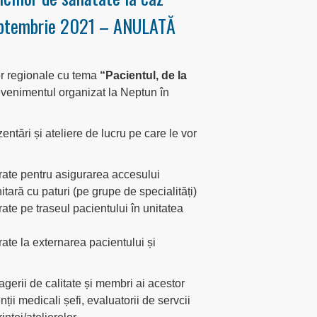
septembrie 2021 – ANULATĂ
or regionale cu tema
“Pacientul, de la
venimentul organizat la Neptun în
entări și ateliere de lucru pe care le vor
șurate pentru asigurarea accesului
itară cu paturi (pe grupe de specialități)
urate pe traseul pacientului în unitatea
urate la externarea pacientului și
gerii de calitate și membri ai acestor
tenții medicali șefi, evaluatorii de servcii