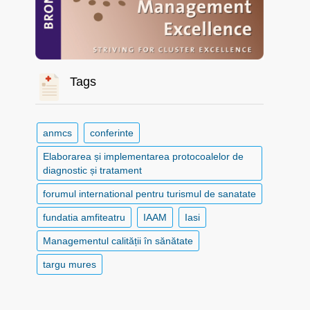
Tags
anmcs
conferinte
Elaborarea și implementarea protocoalelor de
diagnostic și tratament
forumul international pentru turismul de sanatate
fundatia amfiteatru
IAAM
Iasi
Managementul calității în sănătate
targu mures