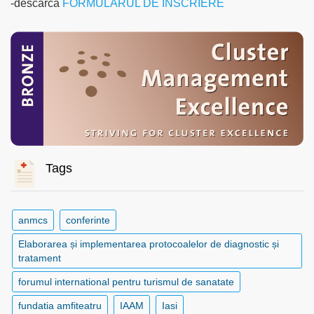
-descarcă
FORMULARUL DE ÎNSCRIERE
Tags
anmcs
conferinte
Elaborarea și implementarea protocoalelor de diagnostic și
tratament
forumul international pentru turismul de sanatate
fundatia amfiteatru
IAAM
Iasi