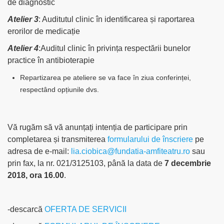
de diagnostic
Atelier 3
: Auditutul clinic în identificarea și raportarea
erorilor de medicație
Atelier 4
:Auditul clinic în privința respectării bunelor
practice în antibioterapie
Repartizarea pe ateliere se va face în ziua conferinței,
respectând opțiunile dvs.
Vă rugăm să vă anunțați intenția de participare prin
completarea și transmiterea
formularului de înscriere
pe
adresa de e-mail:
lia.ciobica@fundatia-amfiteatru.ro
sau
prin fax, la nr. 021/3125103, până la data de
7 decembrie
2018, ora 16.00
.
-descarcă
OFERTA DE SERVICII