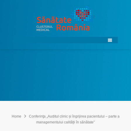
Home
Conferinţa „Auditul clinic și îngrijirea pacientului – parte a
managementului calității în sănătate”