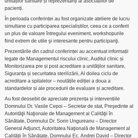
unităților sanitare și reprezentanți ai asociațiilor de
pacienți.
În perioada conferinței au fost organizate ateliere de lucru
simultane cu participarea specialiștilor, ceea ce a conferit
un plus de valoare întregului eveniment, workshopurile
fiind extrem de utile şi interesante pentru participanţi.
Prezentările din cadrul conferinței au accentuat informații
legate de Managementul riscului clinic, Auditul clinic și
Monitorizarea pre și post acreditare a unităților sanitare,
Siguranța și securitatea sterilizării, Al doilea ciclu de
acreditare a spitalelor – noutățile ediției a doua a
standardelor și ale procedurii de evaluare și acreditare.
Au fost deosebit de apreciate prezența și intervențiile
Domnului Dr. Vasile Cepoi – Secretar de stat, Preşedinte al
Autorităţii Naţionale de Management al Calităţii în
Sănătate, Domnului Dr. Sorin Ungureanu – Director
General Adjunct, Autoritatea Naţională de Management al
Calităţii în Sănătate, Domnului Ec. Andrei David – Director