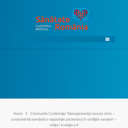
Home
Concluziile Conferinţei “Managementul riscului clinic –
componentă esenţială a siguranţei pacientului în unităţile sanitare” –
ediţia I si ediţia a II