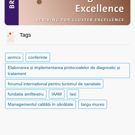
Tags
anmcs
conferinte
Elaborarea și implementarea protocoalelor de diagnostic și
tratament
forumul international pentru turismul de sanatate
fundatia amfiteatru
IAAM
Iasi
Managementul calității în sănătate
targu mures